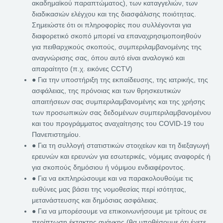
ακαδημαϊκού παραπτώματος), των καταγγελιών, των
διαδικασιών ελέγχου και της διασφάλισης ποιότητας.
Σημειώστε ότι οι πληροφορίες που συλλέγονται για
διαφορετικό σκοπό μπορεί να επαναχρησιμοποιηθούν
για πειθαρχικούς σκοπούς, συμπεριλαμβανομένης της
αναγνώρισης σας, όπου αυτό είναι αναλογικό και
απαραίτητο (π.χ. εικόνες CCTV)
● Για την υποστήριξη της εκπαίδευσης, της ιατρικής, της
ασφάλειας, της πρόνοιας και των θρησκευτικών
απαιτήσεων σας συμπεριλαμβανομένης και της χρήσης
των προσωπικών σας δεδομένων συμπεριλαμβανομένου
και του προγράμματος αναχαίτησης του COVID-19 του
Πανεπιστημίου.
● Για τη συλλογή στατιστικών στοιχείων και τη διεξαγωγή
ερευνών και ερευνών για εσωτερικές, νόμιμες αναφορές ή
για σκοπούς δημόσιου ή νόμιμου ενδιαφέροντος.
● Για να εκπληρώσουμε και να παρακολουθούμε τις
ευθύνες μας βάσει της νομοθεσίας περί ισότητας,
μετανάστευσης και δημόσιας ασφάλειας.
● Για να μπορέσουμε να επικοινωνήσουμε με τρίτους σε
περίπτωση έκτακτης ανάγκης (θα υποθέσουμε ότι έχετε