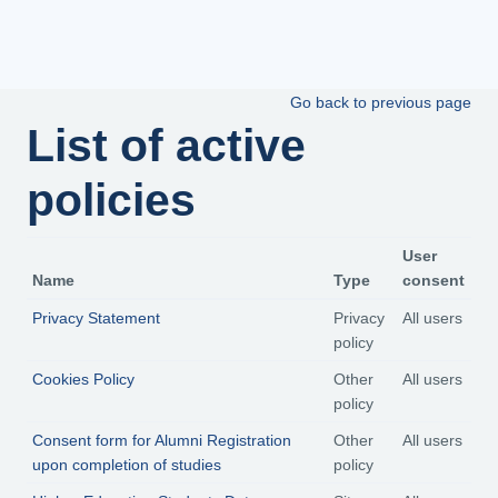
Skip to main content
Go back to previous page
List of active
policies
User
Name
Type
consent
Privacy Statement
Privacy
All users
policy
Cookies Policy
Other
All users
policy
Consent form for Alumni Registration
Other
All users
upon completion of studies
policy