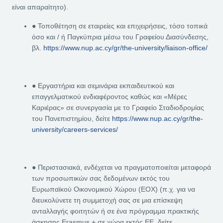
είναι απαραίτητο).
● Τοποθέτηση σε εταιρείες και επιχειρήσεις, τόσο τοπικά
όσο και / ή Παγκύπρια μέσω του Γραφείου Διασύνδεσης,
βλ.
https://www.nup.ac.cy/gr/the-university/liaison-office/
● Εργαστήρια και σεμινάρια εκπαιδευτικού και
επαγγελματικού ενδιαφέροντος καθώς και «Μέρες
Καριέρας» σε συνεργασία με το Γραφείο Σταδιοδρομίας
του Πανεπιστημίου, δείτε
https://www.nup.ac.cy/gr/the-
university/careers-services/
● Περιστασιακά, ενδέχεται να πραγματοποιείται μεταφορά
των προσωπικών σας δεδομένων εκτός του
Ευρωπαϊκού Οικονομικού Χώρου (ΕΟΧ) (π.χ. για να
διευκολύνετε τη συμμετοχή σας σε μια επίσκεψη
ανταλλαγής φοιτητών ή σε ένα πρόγραμμα πρακτικής
άσκησης Erasmus + σε χώρα εκτός ΕΕ, δείτε