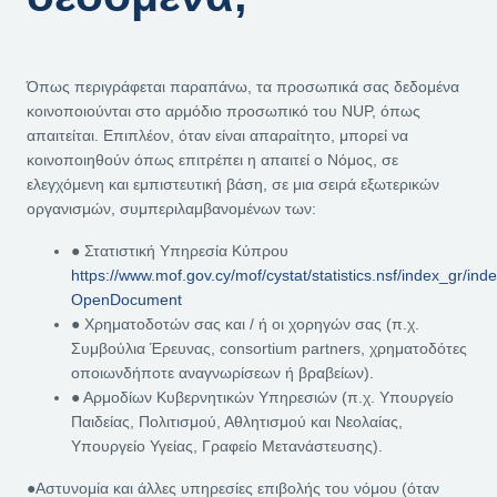
Όπως περιγράφεται παραπάνω, τα προσωπικά σας δεδομένα
κοινοποιούνται στο αρμόδιο προσωπικό του NUP, όπως
απαιτείται. Επιπλέον, όταν είναι απαραίτητο, μπορεί να
κοινοποιηθούν όπως επιτρέπει η απαιτεί ο Νόμος, σε
ελεγχόμενη και εμπιστευτική βάση, σε μια σειρά εξωτερικών
οργανισμών, συμπεριλαμβανομένων των:
● Στατιστική Υπηρεσία Κύπρου
https://www.mof.gov.cy/mof/cystat/statistics.nsf/index_gr/ind
OpenDocument
● Χρηματοδοτών σας και / ή οι χορηγών σας (π.χ.
Συμβούλια Έρευνας, consortium partners, χρηματοδότες
οποιωνδήποτε αναγνωρίσεων ή βραβείων).
● Αρμοδίων Κυβερνητικών Υπηρεσιών (π.χ. Υπουργείο
Παιδείας, Πολιτισμού, Αθλητισμού και Νεολαίας,
Υπουργείο Υγείας, Γραφείο Μετανάστευσης).
●Αστυνομία και άλλες υπηρεσίες επιβολής του νόμου (όταν